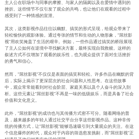
主人公在职场中与同事的摩擦、与家人的隔阂以及在爱情中遇到的
挫折。这些情节不仅引发了观众的共鸣，也让他们在观看的过程中
感受到了一种情感的宣泄。
其次，这类影视作品往往以幽默、搞笑的形式呈现，给观众带来了
轻松愉快的观影体验。通过夸张的情节和生动的人物形象，"屌丝影
视"用欢笑掩盖了生活的艰辛。例如，一些作品通过搞笑的桥段展现
了主人公如何在逆境中寻找解决方案，最终实现自我救赎。这样的
叙述方式不仅增加了观看的娱乐性，也为观众提供了面对生活挫折
的勇气和信心。
然而，"屌丝影视"不仅仅是表面的搞笑和轻松。许多作品在幽默的背
后，实际上揭示了更深层次的社会问题和人性思考。在这些故事
中，观众常常能看到对社会阶层、家庭关系以及个人奋斗的深入剖
析。这些元素让"屌丝影视"不再是一味的低级娱乐，而是具备了社会
价值和文化意义。
此外，"屌丝影视"的成功也与其传播方式密不可分。随着网络的普
及，越来越多的年轻人通过社交平台分享这些影视作品。这种非传
统的传播方式，让"屌丝影视"能够迅速吸引到大量观众的关注。在这
个信息爆炸的时代，观众对于内容的筛选愈发挑剔，而"屌丝影视"正