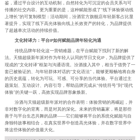
鉴，通过平台设计的互动机制，自然转化为可沉淀的会员关系与可
传播的社交内容。更为重要的是，这种赋能形成了“线下体验驱动线
上增长”的可复制模型：活动期间，汾酒官方旗舰店年轻新客占比显
著提升，实现了线下高光体验向线上长效资产的转化，为品牌提供
了超越单次活动的持续价值。
文化转译力：平台
如何赋能品牌年轻化沟通
IP
传统品牌年轻化这一营销难题，在平台赋能下找到了新的解
法。天猫超级新年派对作为年轻人认同的节日文化
，为品牌提供了
IP
现成的“文化转译”框架与沟通语境。汾酒接入其中，相当于借势了一
套已被验证的、与年轻群体对话的“文化语法”，能够更顺畅地将自身
的历史底蕴，转化为可玩、可感、可分享的当代体验。平台通过主
题策划、互动设计、内容引导，帮助品牌完成从“传统符号”到“现代
体验”的关键一跃，高效实现品牌形象焕新。
汾酒与天猫超级新年派对的合作表明：体验营销的再崛起，并
非对数字化的背离，而是对其的深化。未来的营销赢家，将是那些
善于与平台生态共舞的品牌——它们能够将平台的系统化赋能与自
身独特故事相结合，在真实世界中创造高光体验，并在数字世界中
将这些体验的价值最大化。