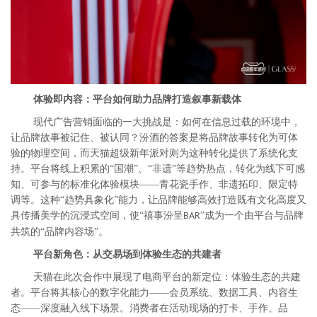
体验即内容：平台如何助力品牌打造叙事新载体
现代广告营销面临的一大挑战是：如何在信息过载的环境中，
让品牌故事被记住、被认同？汾酒的答案是将品牌故事转化为可体
验的物理空间，而天猫超级新年派对则为这种转化提供了系统化支
持。平台将线上积累的“国潮”、“非遗”等趋势热点，转化为线下可感
知、可参与的标准化体验模块——青花瓷手作、非遗拓印、限定特
调等。这种“趋势具象化”能力，让品牌能够高效打造既有文化高度又
具传播美学的沉浸式空间，使“禧事汾呈
”成为一个由平台与品牌
BAR
共筑的“品牌内容场”。
平台新角色：从交易场到体验生态的共建者
天猫在此次合作中展现了电商平台的新定位：体验生态的共建
者。平台将其核心的数字化能力——会员系统、数据工具、内容生
态——深度融入线下场景。消费者在活动现场的打卡、手作、品