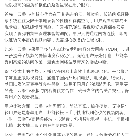
能以极高的画质和极低的延迟呈现在用户眼前。
首先，云播TV的核心优势在于其先进的云计算架构。传统的视频播
放系统往往受限于本地设备的性能和存储空间，用户观看时容易出
现卡顿、加载缓慢等问题。而云播TV通过将视频资源存储在云端，
实现了资源的集中管理和智能调配。用户只需通过网络连接，即可
快速访问丰富的视频内容，无需担心设备的性能限制。
此外，云播TV采用了多节点加速技术和内容分发网络（CDN），进
一步提升了视频的传输速度和稳定性。无论用户身处何地，都能享
受到高速的访问体验，避免因网络波动带来的播放中断。
除了技术上的优势，云播TV在内容丰富性上也表现出色。平台聚合
了海量正版影视资源，涵盖了国内外热门电影、电视剧、纪录片、
动画以及体育赛事等多种类别，满足不同用户的观影需求。更重要
的是，云播TV积极与内容提供方合作，确保内容的合法合规性，保
障用户的观看权益。
用户体验方面，云播TV的界面设计简洁直观，操作便捷。无论是年
轻用户还是老年用户，都能轻松上手，快速找到心仪的视频内容。
同时，云播TV支持多终端同步观看，包括智能电视、手机、平板和
电脑，极大地丰富了用户的使用场景。
此外，云播TV注重个性化推荐系统的建设。通过大数据分析和人工