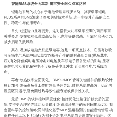
智能BMS系统全面革新 筑牢安全耐久双重防线
锂电池系统的核心在于电池管理系统(BMS)。骆驼驻车锂电
PLUS系列的BMS迎来了多项关键技术革新,进一步提升产品的安全
性、稳定性与使用寿命。
首先,过流能力显著提升。这对搭载大功率驻车空调的商用车至
关重要,即使在极端低温或高负荷下,也能提供强劲、可靠的启动动力,
减少启动失败风险。
其次,增加放电抛负载超级电容,这是一项亮点技术。它能有效吸
收车辆电气系统中因负载突然断开产生的瞬时高压尖峰(抛负载电
压),有效降低瞬时电压冲击对电池及车载电子设备造成的影响,显著
保护电芯及其他精密电子设备免受电压冲击,延长整个电气系统寿
命。
再者,散热效率全面优化。BMS中MOS管等关键部件的散热设计
得到加强,确保高负荷工作时热量快速导出,维持系统在高效、稳定的
温度区间运行,避免因过热导致性能衰减或保护性关机。
最后,BMS的软件控制深度优化:包括优化短路保护触发后的逻
辑,支持更合理的连续启动尝试;针对低温环境下的长时间拖动启动,制
定更科学的控制策略;同时强化基于MOS温度检测的智能启动管理,确
保在任何工况下,启动行为都不会对电池系统自身造成安全隐患。这