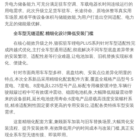
升电力储备能力,可充分满足驻车空调、车载电器长时间连续运行的
用电需求。此次升级立足货车驻车、长途待命、原地休整等真实用
车场景,精准平衡设备体积与储能效能,为用户打造出空间适配、电力
充足的储能最优解。
全车型无缝适配 精细化设计降低安装门槛
在核心能效升级之外,骆驼驻车锂电PLUS系列针对车型适配性完
成跨越式优化,主打全车型通用适配,彻底解决不同车型底盘差异带来
的安装繁琐、适配性差等行业难题,让电池加装、旧机替换实现标准
化、便捷化。
针对市面商用车车型多样、底盘结构、安装点位差异化明显的
特点,本次全系新品采用精细化配套配件方案,覆盖全规格产品型号:5
度电、7度电、8度电及L225型号产品,标配专用橡胶缓冲垫,车辆行
驶颠簸过程中可有效缓冲震动、稳固电池机身,大幅降低颠簸震动带
来的设备损耗,延长电池使用寿命;6度电产品搭载高强度安装螺杆系
统,精准适配刚性固定要求更高的专用安装位,适配各类特殊车型安装
需求。
这套精细化配套方案,兼顾新车加装与旧车替换场景,大幅简化安
装流程、提升安装效率,有效降低用户的时间成本与改装门槛,真正实
现全系车型无缝衔接、即装即用。