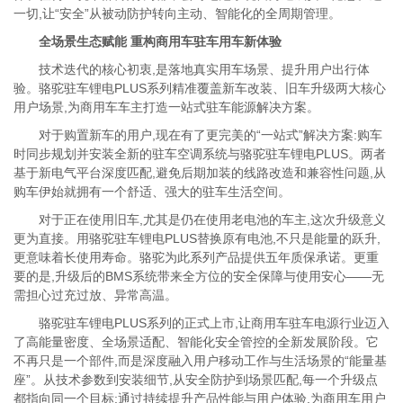
一切,让“安全”从被动防护转向主动、智能化的全周期管理。
全场景生态赋能 重构商用车驻车用车新体验
技术迭代的核心初衷,是落地真实用车场景、提升用户出行体
验。骆驼驻车锂电PLUS系列精准覆盖新车改装、旧车升级两大核心
用户场景,为商用车车主打造一站式驻车能源解决方案。
对于购置新车的用户,现在有了更完美的“一站式”解决方案:购车
时同步规划并安装全新的驻车空调系统与骆驼驻车锂电PLUS。两者
基于新电气平台深度匹配,避免后期加装的线路改造和兼容性问题,从
购车伊始就拥有一个舒适、强大的驻车生活空间。
对于正在使用旧车,尤其是仍在使用老电池的车主,这次升级意义
更为直接。用骆驼驻车锂电PLUS替换原有电池,不只是能量的跃升,
更意味着长使用寿命。骆驼为此系列产品提供五年质保承诺。更重
要的是,升级后的BMS系统带来全方位的安全保障与使用安心——无
需担心过充过放、异常高温。
骆驼驻车锂电PLUS系列的正式上市,让商用车驻车电源行业迈入
了高能量密度、全场景适配、智能化安全管控的全新发展阶段。它
不再只是一个部件,而是深度融入用户移动工作与生活场景的“能量基
座”。从技术参数到安装细节,从安全防护到场景匹配,每一个升级点
都指向同一个目标:通过持续提升产品性能与用户体验,为商用车用户