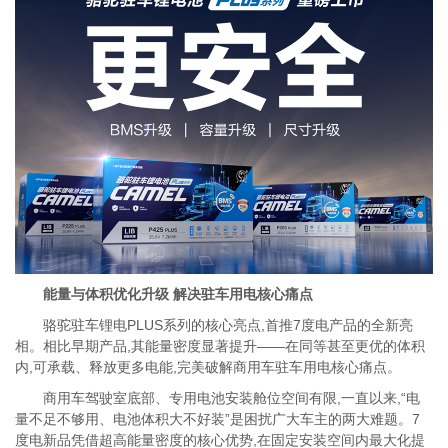
能量与体积优化升级 解决驻车用电核心痛点
骆驼驻车锂电PLUS系列的核心亮点,首推7度电产品的全新亮
相。相比早期产品,其能量密度显著提升——在同等甚至更优的体积
内,可承载、释放更多电能,完美破解商用车驻车用电核心痛点。
商用车驾驶室底部、专用电池安装舱位空间有限,一直以来,“电
量不足不够用、电池体积大不好装”是困扰广大车主的两大难题。7
度电新品凭借超高能量密度的核心优势,在固定安装空间内最大化提