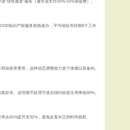
绿色通道"服务（通常需支付30%-50%加急费）。
2330知识产权服务热线催办，平均缩短等待期8个工作
标局加急审查等，这种动态调整能力是个体难以具备的。
条款等。这些细节处理可使后续纠纷发生率降低90%。
从65%提升至92%，避免反复补正的时间损耗。