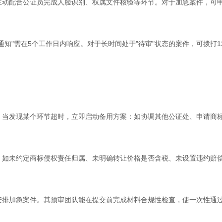
动配合公证员完成人脸识别、权属文件核验等环节。对于加急案件，可申请"
知"需在5个工作日内响应。对于长时间处于"待审"状态的案件，可拨打1
。当发现某个环节超时，立即启动备用方案：如协调其他公证处、申请商
如未约定商标侵权责任归属、未明确转让价格是否含税、未设置违约赔偿
排加急案件。其预审团队能在提交前完成材料合规性检查，使一次性通过率