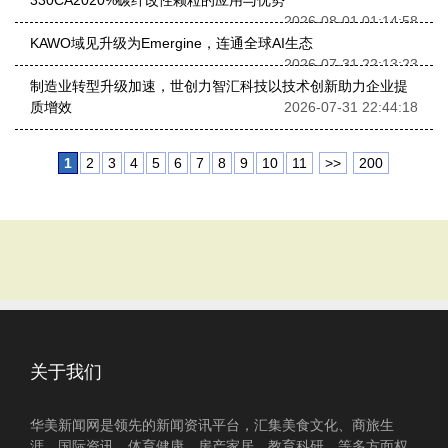
330CA2020%碳纤改性颗粒的应用与优势
2026-08-01 01:14:58
KAWO域见升级为Emergine，连通全球AI生态
2026-07-31 22:13:23
制造业转型升级加速，世创力智汇科技以技术创新助力企业提
质增效
2026-07-31 22:44:18
1
2
3
4
5
6
7
8
9
10
11
>>
200
关于我们
华美新闻网是领先的新闻资讯平台，汇集美食文化、商旅生
涯、国际资讯、体育健康、房产家居、教育科研、等多方面权