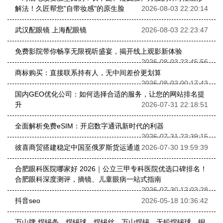
解法！久匠帮您"自带妆感"的原生脸
2026-08-03 22:20:14
武汉配眼镜 上海配眼镜
2026-08-03 22:23:47
免费影院带你畅享无限视听盛宴，揭开线上观影新体验
2026-08-03 23:45:56
商标购买：直接联系持有人，无中间差价更划算
2026-08-02 00:17:43
国内GEO优化公司：如何选择合适的服务，让您的网站排名提
升
2026-07-31 22:18:51
全面解析免费eSIM：开启数字通讯新时代的利器
2026-07-31 22:39:15
彼喜商贸搭建稳定中国至俄罗斯货运通道
2026-07-30 19:59:39
合肥眼科医院哪家好 2026｜公立三甲专科医院优选口碑排名！
合肥眼科深度测评，摘镜、儿童眼病一站式指南
2026-07-30 12:03:28
抖音seo
2026-05-18 10:36:42
万山牌,焊锡条，焊锡球，焊锡丝，万山焊锡，无铅焊锡球、铜