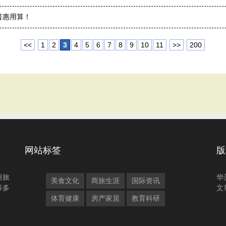
普惠用算！
<<
1
2
3
4
5
6
7
8
9
10
11
>>
200
网站标签
版
商旅
华
美食文化
商旅生涯
国际资讯
等多
文
体育健康
房产家居
教育科研