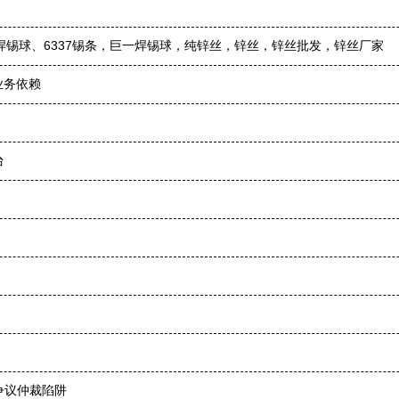
焊锡球、6337锡条，巨一焊锡球，纯锌丝，锌丝，锌丝批发，锌丝厂家
业务依赖
台
争议仲裁陷阱