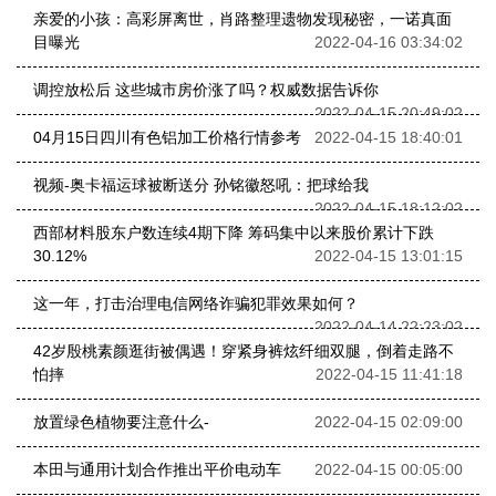
亲爱的小孩：高彩屏离世，肖路整理遗物发现秘密，一诺真面
目曝光
2022-04-16 03:34:02
调控放松后 这些城市房价涨了吗？权威数据告诉你
2022-04-15 20:49:02
04月15日四川有色铝加工价格行情参考
2022-04-15 18:40:01
视频-奥卡福运球被断送分 孙铭徽怒吼：把球给我
2022-04-15 18:12:02
西部材料股东户数连续4期下降 筹码集中以来股价累计下跌
30.12%
2022-04-15 13:01:15
这一年，打击治理电信网络诈骗犯罪效果如何？
2022-04-14 22:23:02
42岁殷桃素颜逛街被偶遇！穿紧身裤炫纤细双腿，倒着走路不
怕摔
2022-04-15 11:41:18
放置绿色植物要注意什么-
2022-04-15 02:09:00
本田与通用计划合作推出平价电动车
2022-04-15 00:05:00